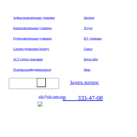
Асфальтосмесительные установки
Запчасти
Бетоносмесительные установки
Услуги
Грунтосмесительные установки
Б/У установки
Система управления Октопус
Статьи
АСУ старого поколения
Карта сайта
Политика конфиденциальности
Цены
Задать вопрос
8
800
333-47-08
sds@sds-sam.ru
Отдел продаж